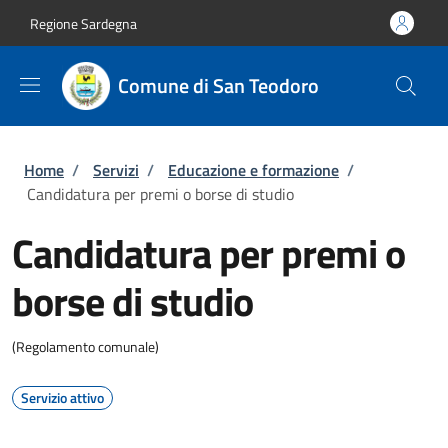
Salta al contenuto principale
Skip to footer content
Regione Sardegna
Comune di San Teodoro
Briciole di pane
Home
/
Servizi
/
Educazione e formazione
/
Candidatura per premi o borse di studio
Candidatura per premi o
borse di studio
(Regolamento comunale)
Servizio attivo