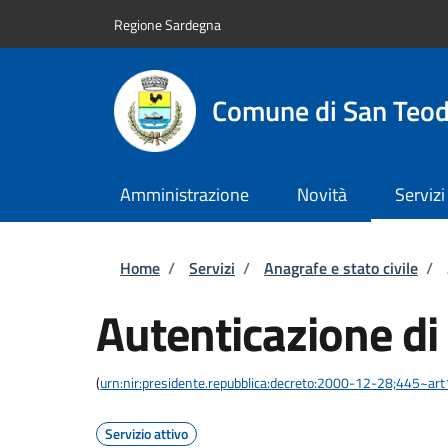
Salta al contenuto principale
Skip to footer content
Regione Sardegna
Comune di San Teo
Amministrazione
Novità
Servizi
Briciole di pane
Home
/
Servizi
/
Anagrafe e stato civile
/
Autenticazione di
(
urn:nir:presidente.repubblica:decreto:2000-12-28;445~ar
Servizio attivo