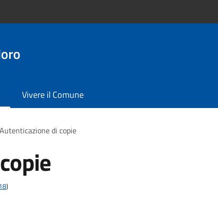
doro
Vivere il Comune
Autenticazione di copie
 copie
t18
)