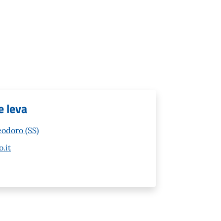
e leva
eodoro (SS)
.it