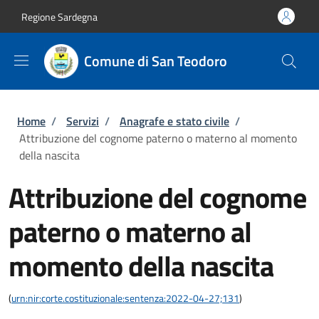
Salta al contenuto principale
Skip to footer content
Regione Sardegna
Comune di San Teodoro
Briciole di pane
Home
/
Servizi
/
Anagrafe e stato civile
/
Attribuzione del cognome paterno o materno al momento
della nascita
Attribuzione del cognome
paterno o materno al
momento della nascita
(
urn:nir:corte.costituzionale:sentenza:2022-04-27;131
)