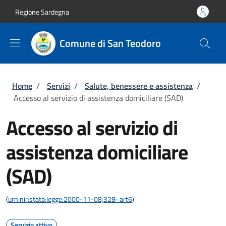
Salta al contenuto principale
Skip to footer content
Regione Sardegna
Comune di San Teodoro
Briciole di pane
Home
/
Servizi
/
Salute, benessere e assistenza
/
Accesso al servizio di assistenza domiciliare (SAD)
Accesso al servizio di
assistenza domiciliare
(SAD)
(
urn:nir:stato:legge:2000-11-08;328~art6
)
Servizio attivo