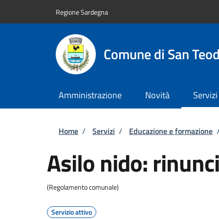
Salta al contenuto principale
Skip to footer content
Regione Sardegna
Comune di San Teo
Amministrazione
Novità
Servizi
Briciole di pane
Home
/
Servizi
/
Educazione e formazione
Asilo nido: rinunci
(Regolamento comunale)
Servizio attivo