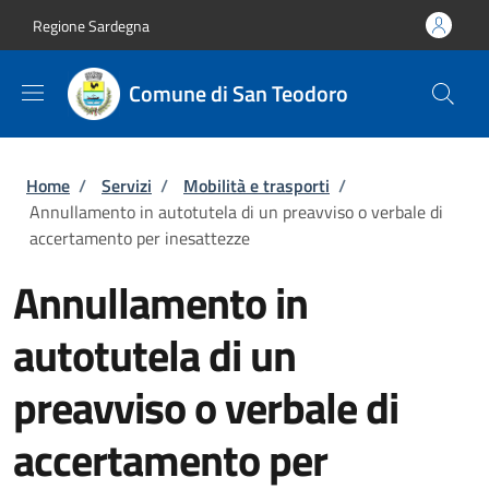
Salta al contenuto principale
Skip to footer content
Regione Sardegna
Comune di San Teodoro
Briciole di pane
Home
/
Servizi
/
Mobilità e trasporti
/
Annullamento in autotutela di un preavviso o verbale di
accertamento per inesattezze
Annullamento in
autotutela di un
preavviso o verbale di
accertamento per