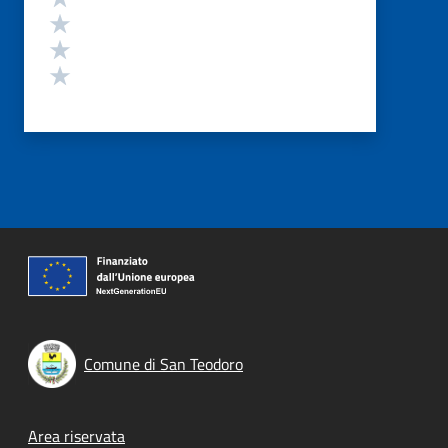
Valuta 3 stelle su 5
Valuta 2 stelle su 5
Valuta 1 stelle su 5
Comune di San Teodoro
Footer menu
Area riservata