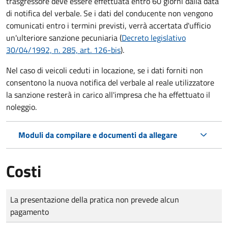
trasgressore deve essere effettuata entro 60 giorni dalla data
di notifica del verbale.
Se i dati del conducente non vengono
comunicati entro i termini previsti, verrà accertata d'ufficio
un'ulteriore sanzione pecuniaria (
Decreto legislativo
30/04/1992, n. 285, art. 126-bis
).
Nel caso di veicoli ceduti in locazione, se i dati forniti non
consentono la nuova notifica del verbale al reale utilizzatore
la sanzione resterà in carico all'impresa che ha effettuato il
noleggio.
Moduli da compilare e documenti da allegare
Costi
Tipo di pagamento
Importo
La presentazione della pratica non prevede alcun
pagamento