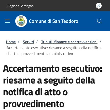
Salta al contenuto principale
Skip to footer content
Regione Sardegna
Comune di San Teodoro
Briciole di pane
Home
/
Servizi
/
Tributi, finanze e contravvenzioni
/
Accertamento esecutivo: riesame a seguito della notifica
di atto o provvedimento amministrativo
Accertamento esecutivo:
riesame a seguito della
notifica di atto o
provvedimento