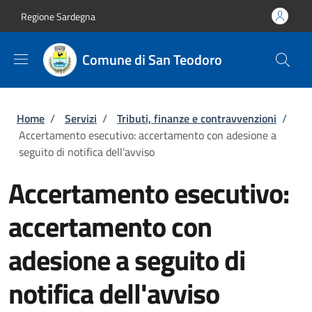
Salta al contenuto principale
Skip to footer content
Regione Sardegna
Comune di San Teodoro
Briciole di pane
Home
/
Servizi
/
Tributi, finanze e contravvenzioni
/
Accertamento esecutivo: accertamento con adesione a
seguito di notifica dell'avviso
Accertamento esecutivo:
accertamento con
adesione a seguito di
notifica dell'avviso