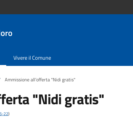
doro
Vivere il Comune
/
Ammissione all’offerta "Nidi gratis"
erta "Nidi gratis"
;6-22
)