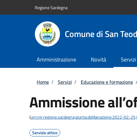
Salta al contenuto principale
Skip to footer content
Regione Sardegna
Comune di San Teo
Amministrazione
Novità
Servizi
Briciole di pane
Home
/
Servizi
/
Educazione e formazione
Ammissione all’off
(
urn:nir:regione.sardegna;giunta:deliberazione:2022-02-25
Servizio attivo