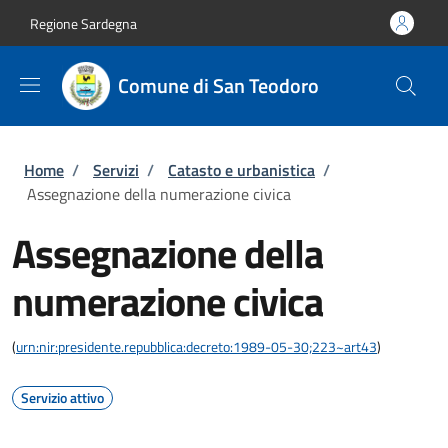
Salta al contenuto principale
Skip to footer content
Regione Sardegna
Comune di San Teodoro
Briciole di pane
Home
/
Servizi
/
Catasto e urbanistica
/
Assegnazione della numerazione civica
Assegnazione della
numerazione civica
(
urn:nir:presidente.repubblica:decreto:1989-05-30;223~art43
)
Servizio attivo